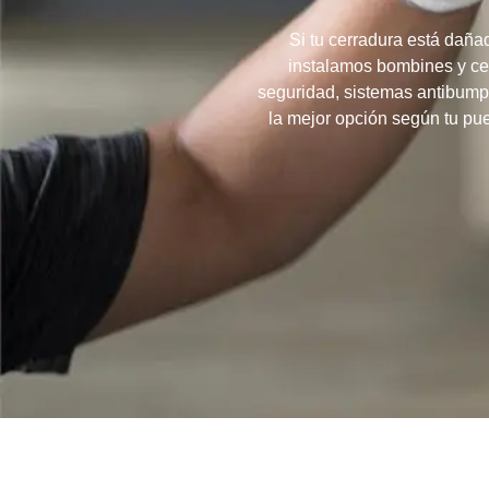
Si tu cerradura está daña
instalamos bombines y ce
seguridad, sistemas antibump
la mejor opción según tu pue