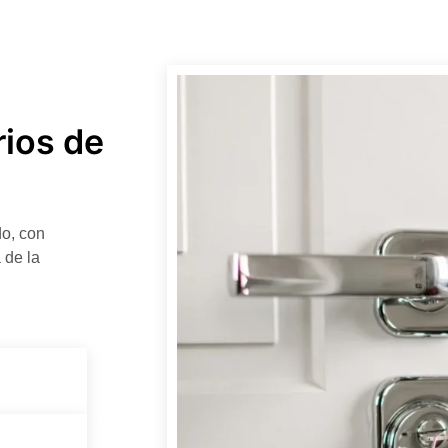
rios de
do, con
 de la