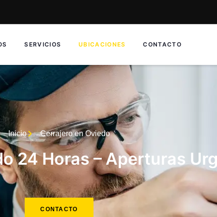
OS
SERVICIOS
UBICACIONES
CONTACTO
Inicio
Cerrajero en Oviedo
do 24 Horas – Aperturas Ur
CONTACTO