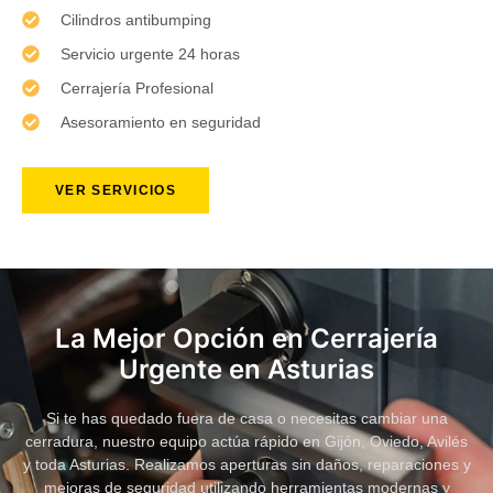
Cilindros antibumping
Servicio urgente 24 horas
Cerrajería Profesional
Asesoramiento en seguridad
VER SERVICIOS
La Mejor Opción en Cerrajería
Urgente en Asturias
Si te has quedado fuera de casa o necesitas cambiar una
cerradura, nuestro equipo actúa rápido en Gijón, Oviedo, Avilés
y toda Asturias. Realizamos aperturas sin daños, reparaciones y
mejoras de seguridad utilizando herramientas modernas y