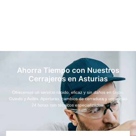
Ahorra Tiempo con Nuestros
Cerrajeros en Asturias
Ofrecemos un servicio rápido, eficaz y sin daños en Gijón,
Oviedo y Avilés. Aperturas, cambios de cerradura y urgencias
24 horas con técnicos especializados.